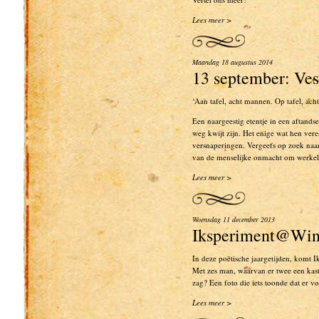
Lees meer >
Maandag 18 augustus 2014
13 september: Ve
‘Aan tafel, acht mannen. Op tafel, acht
Een naargeestig etentje in een aftand
weg kwijt zijn. Het enige wat hen vere
versnaperingen. Vergeefs op zoek na
van de menselijke onmacht om werkeli
Lees meer >
Woensdag 11 december 2013
Iksperiment@Win
In deze poëtische jaargetijden, komt I
Met zes man, waarvan er twee een kast
zag? Een foto die iets toonde dat er 
Lees meer >