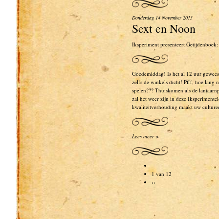
Donderdag 14 November 2013
Sext en Noon
Iksperiment presenteert Getijdenboek
Goedemiddag! Is het al 12 uur geweest
zelfs de winkels dicht! Pfff, hoe lang
spelen??? Thuiskomen als de lantaarn
zal het weer zijn in deze Iksperiment
kwaliteitverhouding maakt uw culture
Lees meer >
1 van 12
››