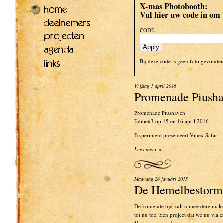
X-mas Photobooth:
Vul hier uw code in om
CODE
Bij deze code is geen foto gevonden
Vrijdag 1 april 2016
Promenade Piushav
Promenade Piushaven
Editie#3 op 15 en 16 april 2016
Iksperiment presenteert Vinex Safari
Lees meer >
Maandag 26 januari 2015
De Hemelbestorm
De komende tijd zult u meerdere male
tot nu toe. Een project dat we nu via 
Vertel ons meer!